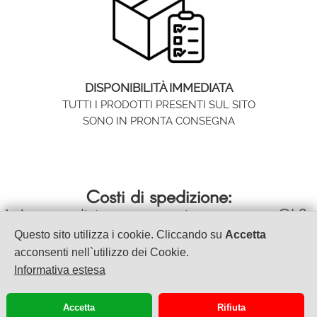
DISPONIBILITÀ IMMEDIATA
TUTTI I PRODOTTI PRESENTI SUL SITO
SONO IN PRONTA CONSEGNA
Costi di spedizione:
spedizione con corriere espresso GLS
Italia >
- 24/48 ore
Questo sito utilizza i cookie. Cliccando su
Accetta
acconsenti nell`utilizzo dei Cookie.
Informativa estesa
VET & BEAUTY S.A.S.
di INCORONATO ANNA & C.
Accetta
Rifiuta
VIA LIBERTA' III TRAV. A DESTRA 23/27