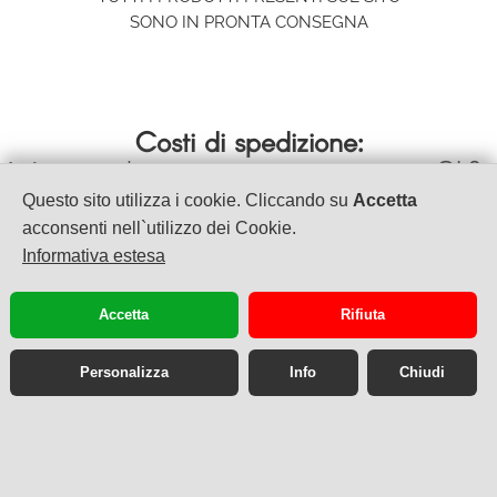
SONO IN PRONTA CONSEGNA
Costi di spedizione:
spedizione con corriere espresso GLS
Italia >
- 24/48 ore
Questo sito utilizza i cookie. Cliccando su
Accetta
acconsenti nell`utilizzo dei Cookie.
Informativa estesa
VET & BEAUTY S.A.S.
di INCORONATO ANNA & C.
Accetta
Rifiuta
VIA LIBERTA' III TRAV. A DESTRA 23/27
80055 Portici (NA)
Tel. +39 08118677707 / +39 0810201682
Personalizza
Info
Chiudi
Cell. +39 380 361 4457