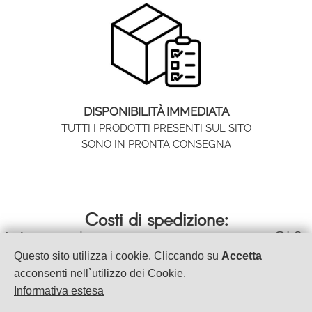
DISPONIBILITÀ IMMEDIATA
TUTTI I PRODOTTI PRESENTI SUL SITO
SONO IN PRONTA CONSEGNA
Costi di spedizione:
spedizione con corriere espresso GLS
Italia >
- 24/48 ore
Questo sito utilizza i cookie. Cliccando su
Accetta
acconsenti nell`utilizzo dei Cookie.
Informativa estesa
VET & BEAUTY S.A.S.