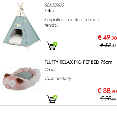
58X58X80
Zolux
Simpatica cuccia a forma di
tenda.
€ 49
,90
€ 52
,50
FLUFFY RELAX PIG PET BED 75cm
Croci
Cuscino fluffy
€ 38
,90
€ 50
,00