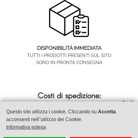
DISPONIBILITÀ IMMEDIATA
TUTTI I PRODOTTI PRESENTI SUL SITO
SONO IN PRONTA CONSEGNA
Costi di spedizione:
spedizione con corriere espresso GLS
Italia >
- 24/48 ore
Questo sito utilizza i cookie. Cliccando su
Accetta
acconsenti nell`utilizzo dei Cookie.
Informativa estesa
VET & BEAUTY S.A.S.