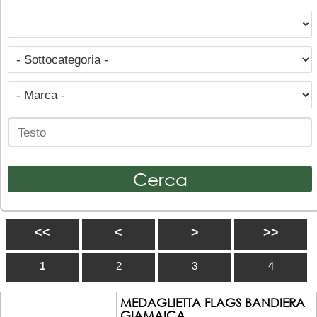
<<
<
>
>>
1
2
3
4
MEDAGLIETTA FLAGS BANDIERA
GIAMAICA