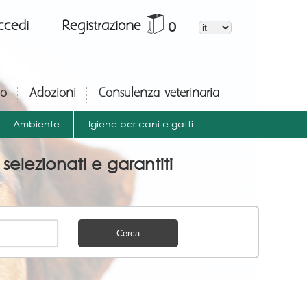
*
ccedi
Registrazione
0
io
Adozioni
Consulenza veterinaria
Ambiente
Igiene per cani e gatti
 selezionati e garantiti