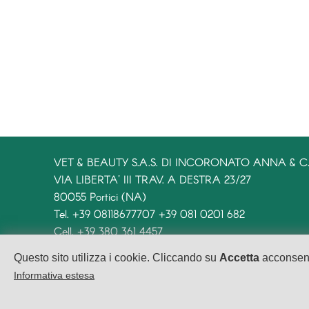
VET & BEAUTY S.A.S. DI INCORONATO ANNA & C
VIA LIBERTA' III TRAV. A DESTRA 23/27
80055 Portici (NA)
Tel. +39 08118677707 +39 081 0201 682
Cell. +39 380 361 4457
info@tuttoperiltuoanimale.it
Questo sito utilizza i cookie. Cliccando su
Accetta
acconsenti
P. IVA 05010881216
Informativa estesa