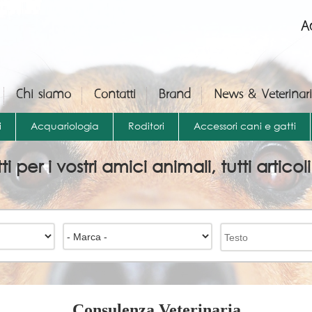
A
Chi siamo
Contatti
Brand
News & Veterinar
i
Acquariologia
Roditori
Accessori cani e gatti
 per i vostri amici animali, tutti articoli
Consulenza Veterinaria